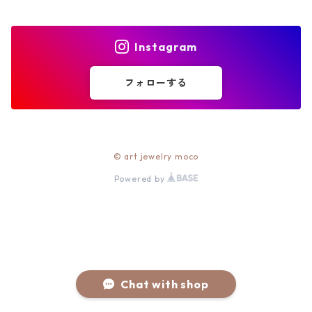
Instagram
フォローする
© art jewelry moco
Powered by
Chat with shop